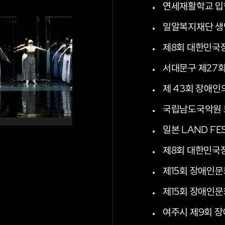
연세재활학교 입
밀알복지재단 생
제8회 대한민국
서대문구 제27
제 43회 장애인의
국립남도국악원 
일본 LAND F
제8회 대한민국
제15회 장애인문화
제15회 장애인문화
여주시 제9회 