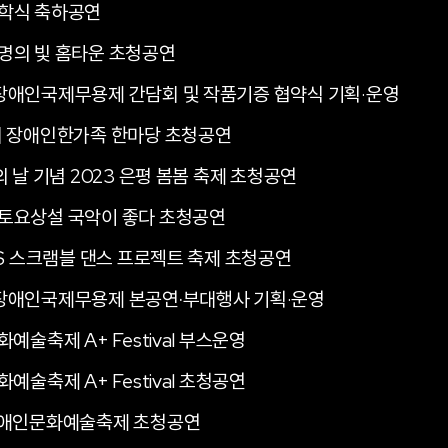
학식 축하공연
명의 빛 홈타운 초청공연
장애인국제무용제 간담회 및 작품기증 협약식 기획·운영
회 장애인한가족 한마당 초청공연
 날 기념 2023 은평 봄봄 축제 초청공연
토요상설 국악이 좋다 초청공연
ES 스크램블 댄스 프로젝트 축제 초청공연
장애인국제무용제 본공연‧부대행사 기획·운영
예술축제 A+ Festival 부스운영
예술축제 A+ Festival 초청공연
장애인문화예술축제 초청공연