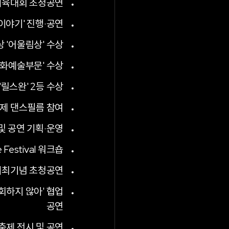
체육대회 초청공연
이야기' 진행·공연
'어울림상' 수상
문화예술부문' 수상
릴스완' 2등 수상
용제 댄스필름 참여
시 및 공연 기획·운영
e Festival 워크숍
개최기념 초청공연
회하지 않아' 협업
공연
축제 전시 및 공연