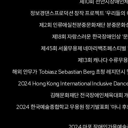
제10회 천안시장애인
정보경댄스프로덕션 창작 프로젝트 '우리들의 
제2회 인류애실천분중문화재단 분중문화상 
제18회 자랑스러운 한국장애인상 '
제45회 서울무용제 네마리백조페스티벌 '
제13회 캐나다 수류무
해외 안무가 Tobiasz Sebastian Berg 초청 레지던
2024 Hong Kong International Inclusive Danc
김해문화재단 전국장애인체육대회 
2024 한국예술종합학교 무용원 정기발표회 '아니 후
2024 마포 장애인가을예술