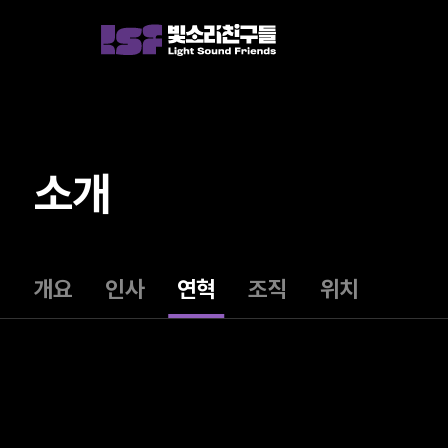
소개
개요
인사
연혁
조직
위치